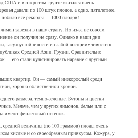
ид США и в открытом грунте оказался очень
евья давали по 100 штук плодов, а одно, пятилетнее,
 побило все рекорды — 1000 плодов!
лимон завезли в нашу страну. Но из-за не совсем
нение он получил не сразу. Однако в наши дни
и, засухоустойчивости и слабой восприимчивости к
спубликах Средней Азии, Грузии. Сравнительно
ок — его стали культивировать наравне с другими
ольших квартир. Он — самый низкорослый среди
тной, хорошо облиственной кроной.
еднего размера, темно-зеленые. Бутоны и цветки
чные. Мельче, чем у других лимонов, белые или с
да имеют фиолетовый оттенок.
, средней величины (по 100 граммов) плоды очень
ишком кислые и со своеобразным привкусом. Кожура, у