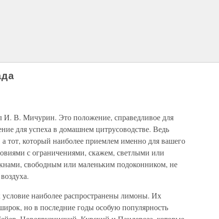
ада
л И. В. Мичурин. Это положение, справедливое для
чение для успеха в домашнем цитрусоводстве. Ведь
 а тот, который наиболее приемлем именно для вашего
овиями с ограничениями, скажем, светлыми или
кнами, свободным или маленьким подоконником, не
 воздуха.
 условие наиболее распространены лимоны. Их
ирок, но в последние годы особую популярность
Мейер, Новогрузинский, Курский и Пандероза, которые