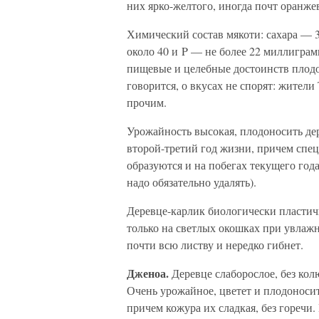
них ярко-желтого, иногда почт оранжев
Химический состав мякоти: сахара — 
около 40 и P — не более 22 миллиграмм
пищевые и целебные достоинств плодов
говорится, о вкусах не спорят: жител
прочим.
Урожайность высокая, плодоносить де
второй-третий год жизни, причем спец
образуются и на побегах текущего год
надо обязательно удалять).
Деревце-карлик биологически пластичн
только на светлых окошках при увлажн
почти всю листву и нередко гибнет.
Дженоа.
Деревце слаборослое, без кол
Очень урожайное, цветет и плодоносит
причем кожура их сладкая, без горечи