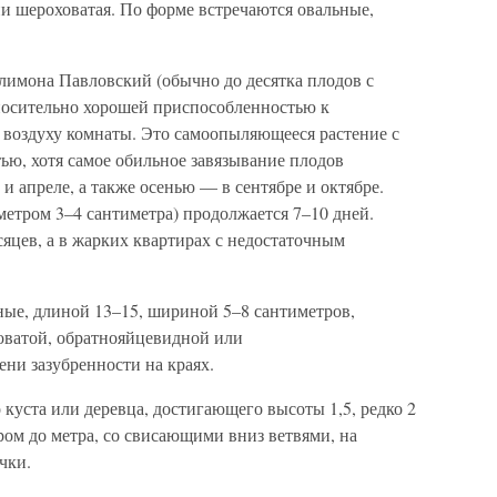
ени шероховатая. По форме встречаются овальные,
лимона Павловский (обычно до десятка плодов с
тносительно хорошей приспособленностью к
 воздуху комнаты. Это самоопыляющееся растение с
ью, хотя самое обильное завязывание плодов
 и апреле, а также осенью — в сентябре и октябре.
етром 3–4 сантиметра) продолжается 7–10 дней.
яцев, а в жарких квартирах с недостаточным
ные, длиной 13–15, шириной 5–8 сантиметров,
оватой, обратнояйцевидной или
ни зазубренности на краях.
 куста или деревца, достигающего высоты 1,5, редко 2
ром до метра, со свисающими вниз ветвями, на
чки.