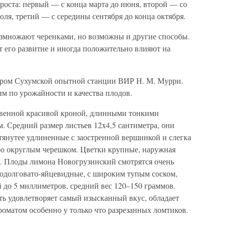
роста: первый — с конца марта до июня, второй — со
ля, третий — с середины сентября до конца октября.
змножают черенками, но возможны и другие способы.
т его развитие и иногда положительно влияют на
ром Сухумской опытной станции ВИР Н. М. Мурри.
м по урожайности и качества плодов.
твенной красивой кроной, длинными тонкими
. Средний размер листьев 12x4,5 сантиметра, они
янутее удлиненные с заостренной вершинкой и слегка
бо округлым черешком. Цветки крупные, наружная
м. Плоды лимона Новогрузинский смотрятся очень
одолговато-яйцевидные, с широким тупым соском,
 до 5 миллиметров, средний вес 120–150 граммов.
ть удовлетворяет самый изысканный вкус, обладает
оматом особенно у только что разрезанных ломтиков.