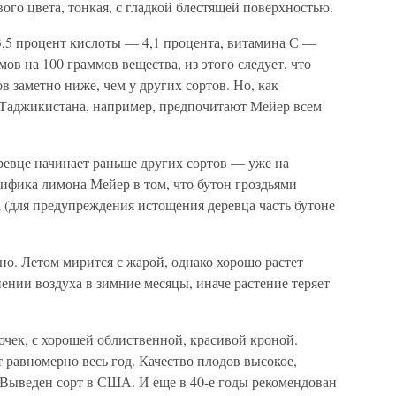
ого цвета, тонкая, с гладкой блестящей поверхностью.
3,5 процент кислоты — 4,1 процента, витамина С —
ов на 100 граммов вещества, из этого следует, что
 заметно ниже, чем у других сортов. Но, как
и Таджикистана, например, предпочитают Мейер всем
ревце начинает раньше других сортов — уже на
ифика лимона Мейер в том, что бутон гроздьями
а (для предупреждения истощения деревца часть бутоне
о. Летом мирится с жарой, однако хорошо растет
ении воздуха в зимние месяцы, иначе растение теряет
ючек, с хорошей облиственной, красивой кроной.
 равномерно весь год. Качество плодов высокое,
. Выведен сорт в США. И еще в 40-е годы рекомендован