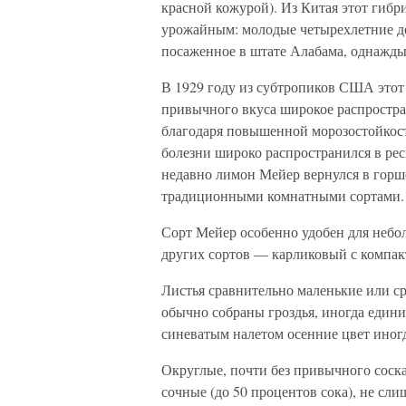
красной кожурой). Из Китая этот гибр
урожайным: молодые четырехлетние дер
посаженное в штате Алабама, однажды
В 1929 году из субтропиков США этот 
привычного вкуса широкое распростра
благодаря повышенной морозостойкост
болезни широко распространился в ре
недавно лимон Мейер вернулся в горш
традиционными комнатными сортами.
Сорт Мейер особенно удобен для неб
других сортов — карликовый с компак
Листья сравнительно маленькие или ср
обычно собраны гроздья, иногда едини
синеватым налетом осенние цвет иног
Округлые, почти без привычного соска
сочные (до 50 процентов сока), не сл