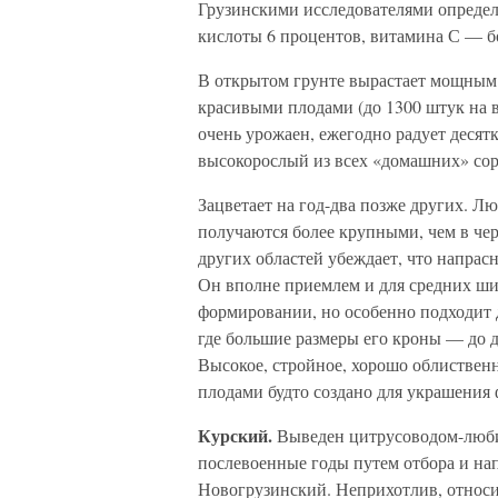
Грузинскими исследователями определе
кислоты 6 процентов, витамина С — б
В открытом грунте вырастает мощным
красивыми плодами (до 1300 штук на в
очень урожаен, ежегодно радует деся
высокорослый из всех «домашних» сор
Зацветает на год-два позже других. Л
получаются более крупными, чем в че
других областей убеждает, что напрас
Он вполне приемлем и для средних шир
формировании, но особенно подходит 
где большие размеры его кроны — до 
Высокое, стройное, хорошо облистве
плодами будто создано для украшения 
Курский.
Выведен цитрусоводом-любит
послевоенные годы путем отбора и на
Новогрузинский. Неприхотлив, относит