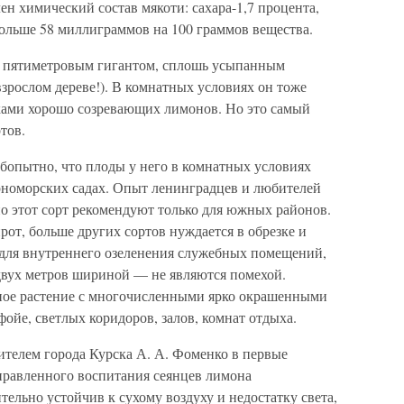
н химический состав мякоти: сахара-1,7 процента,
ольше 58 миллиграммов на 100 граммов вещества.
 пятиметровым гигантом, сплошь усыпанным
зрослом дереве!). В комнатных условиях он тоже
тками хорошо созревающих лимонов. Но это самый
тов.
юбопытно, что плоды у него в комнатных условиях
рноморских садах. Опыт ленинградцев и любителей
но этот сорт рекомендуют только для южных районов.
от, больше других сортов нуждается в обрезке и
для внутреннего озеленения служебных помещений,
двух метров шириной — не являются помехой.
нное растение с многочисленными ярко окрашенными
фойе, светлых коридоров, залов, комнат отдыха.
елем города Курска А. А. Фоменко в первые
правленного воспитания сеянцев лимона
ельно устойчив к сухому воздуху и недостатку света,