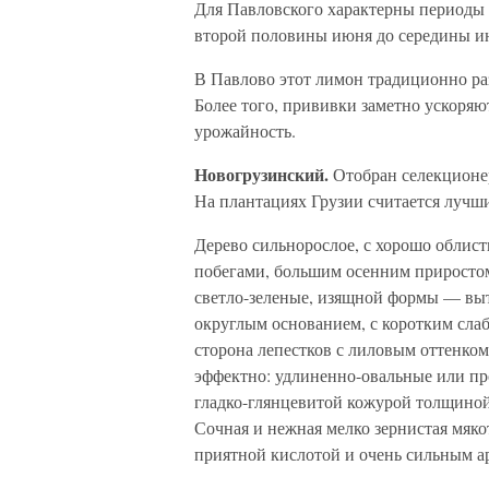
Для Павловского характерны периоды 
второй половины июня до середины ию
В Павлово этот лимон традиционно ра
Более того, прививки заметно ускоряю
урожайность.
Новогрузинский.
Отобран селекционе
На плантациях Грузии считается лучши
Дерево сильнорослое, с хорошо облис
побегами, большим осенним приростом
светло-зеленые, изящной формы — выт
округлым основанием, с коротким сла
сторона лепестков с лиловым оттенко
эффектно: удлиненно-овальные или пр
гладко-глянцевитой кожурой толщиной
Сочная и нежная мелко зернистая мяко
приятной кислотой и очень сильным ар