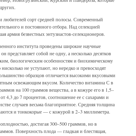
других.
 любителей сорт средней полосы. Современный
тельного и постоянного отбора. Над селекцией
ьшая армия безвестных энтузиастов-селекционеров.
твенного института проведены широкие научные
 он представляет собой не одну, а несколько десятков
ким, биологическим особенностям и биохимическому
 нисколько не уступают, но нередко и превосходят
ольшинство образцов отличается высокими вкусовыми
иятным освежающим вкусом. Количество витамина С в
раммов на 100 граммов вещества, а в кожуре его в 1,5–
 от 4,3 до 7 процентов, соотношение ее с сахарами и
стве случаев весьма благоприятное. Средняя толщина
аются и тонкокорые — с кожурой в 2–3 миллиметра.
плодностью, достигая 300–500 граммов, но в
раммов. Поверхность плода — гладкая и блестящая,