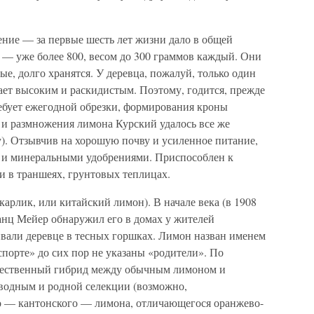
ение — за первые шесть лет жизни дало в общей
ь — уже более 800, весом до 300 граммов каждый. Они
ые, долго хранятся. У деревца, пожалуй, только один
ает высоким и раскидистым. Поэтому, годится, прежде
ребует ежегодной обрезки, формирования кроны
я и размножения лимона Курский удалось все же
у). Отзывчив на хорошую почву и усиленное питание,
 и минеральными удобрениями. Приспособлен к
и в траншеях, грунтовых теплицах.
арлик, или китайский лимон). В начале века (в 1908
анц Мейер обнаружил его в домах у жителей
вали деревце в тесных горшках. Лимон назван именем
спорте» до сих пор не указаны «родители». По
тественный гибрид между обычным лимоном и
зводным и родной селекции (возможно,
о — кантонского — лимона, отличающегося оранжево-