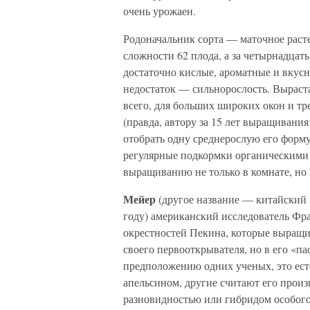
очень урожаен.
Родоначальник сорта — маточное раст
сложности 62 плода, а за четырнадцат
достаточно кислые, ароматные и вкусн
недостаток — сильнорослость. Выраст
всего, для больших широких окон и т
(правда, автору за 15 лет выращивани
отобрать одну среднерослую его форм
регулярные подкормки органическими
выращиванию не только в комнате, но 
Мейер
(другое название — китайский к
году) американский исследователь Фр
окрестностей Пекина, которые выращи
своего первооткрывателя, но в его «па
предположению одних ученых, это ес
апельсином, другие считают его прои
разновидностью или гибридом особог