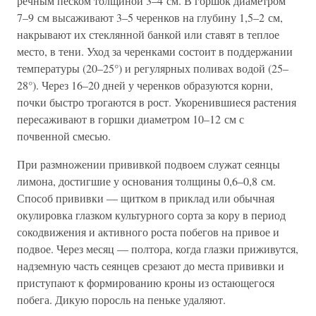
речным песком толщиной 3–4 см. В горшок диаметром
7–9 см высаживают 3–5 черенков на глубину 1,5–2 см,
накрывают их стеклянной банкой или ставят в теплое
место, в тени. Уход за черенками состоит в поддержании
температуры (20–25°) и регулярных поливах водой (25–
28°). Через 16–20 дней у черенков образуются корни,
почки быстро трогаются в рост. Укоренившиеся растения
пересаживают в горшки диаметром 10–12 см с
почвенной смесью.
При размножении прививкой подвоем служат сеянцы
лимона, достигшие у основания толщины 0,6–0,8 см.
Способ прививки — щитком в приклад или обычная
окулировка глазком культурного сорта за кору в период
сокодвижения и активного роста побегов на привое и
подвое. Через месяц — полтора, когда глазки приживутся,
надземную часть сеянцев срезают до места прививки и
приступают к формированию кроны из остающегося
побега. Дикую поросль на пеньке удаляют.