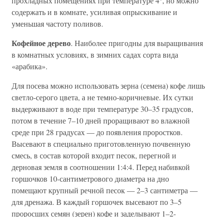
прохладных помещениях при температуре 4°, но можно
содержать и в комнате, усиливая опрыскивание и
уменьшая частоту поливов.
Кофейное дерево
. Наиболее пригодны для выращивания
в комнатных условиях, в зимних садах сорта вида
«арабика».
Для посева можно использовать зерна (семена) кофе лишь
светло-серого цвета, а не темно-коричневые. Их сутки
выдерживают в воде при температуре 30–35 градусов,
потом в течение 7–10 дней проращивают во влажной
среде при 28 градусах — до появления проростков.
Высевают в специально приготовленную почвенную
смесь, в состав которой входит песок, перегной и
дерновая земля в соотношении 1:4:4. Перед набивкой
горшочков 10-сантиметрового диаметра на дно
помещают крупный речной песок — 2–3 сантиметра —
для дренажа. В каждый горшочек высевают по 3–5
проросших семян (зерен) кофе и заделывают 1–2-