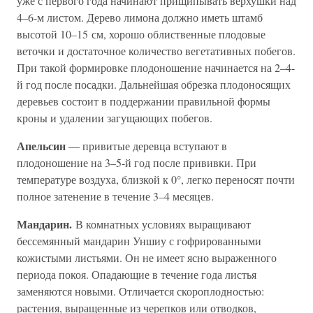
уже с первого года начинают прищипывать верхушки над
4–6-м листом. Дерево лимона должно иметь штамб
высотой 10–15 см, хорошо облиственные плодовые
веточки и достаточное количество вегетативных побегов.
При такой формировке плодоношение начинается на 2–4-
й год после посадки. Дальнейшая обрезка плодоносящих
деревьев состоит в поддержании правильной формы
кроны и удалении загущающих побегов.
Апельсин
— привитые деревца вступают в
плодоношение на 3–5-й год после прививки. При
температуре воздуха, близкой к 0°, легко переносят почти
полное затенение в течение 3–4 месяцев.
Мандарин.
В комнатных условиях выращивают
бессемянный мандарин Уншиу с гофрированными
кожистыми листьями. Он не имеет ясно выраженного
периода покоя. Опадающие в течение года листья
заменяются новыми. Отличается скороплодностью:
растения, выращенные из черепков или отводков,